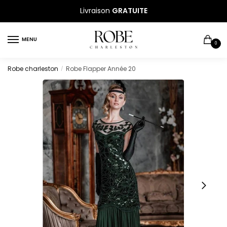
Sauter
Skip
Livraison
GRATUITE
à
to
la
content
MENU
navigation
0
Robe charleston
Robe Flapper Année 20
/