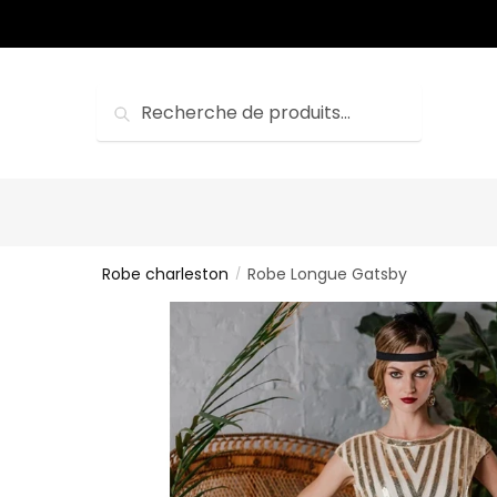
Sauter
Skip
à
to
la
content
navigation
Recherche
Recherche
pour :
Robe charleston
Robe Longue Gatsby
/