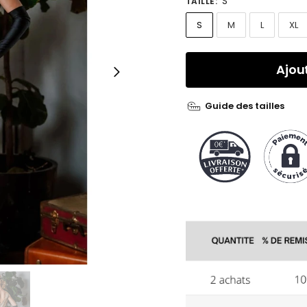
S
TAILLE
:
S
M
L
XL
Ajou
Guide des tailles