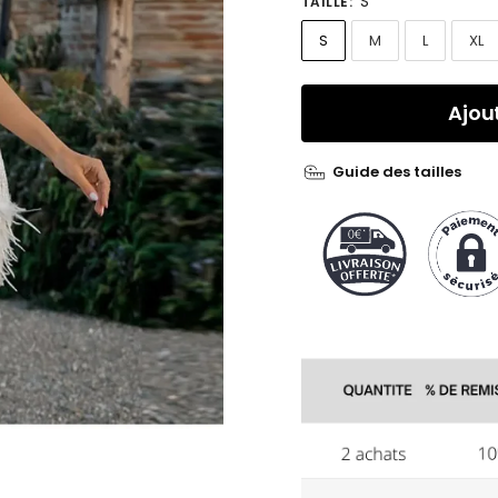
S
TAILLE
:
S
M
L
XL
Ajou
Guide des tailles