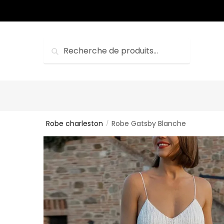
Sauter
Skip
à
to
la
content
navigation
Recherche
Recherche
pour :
Robe charleston
Robe Gatsby Blanche
/