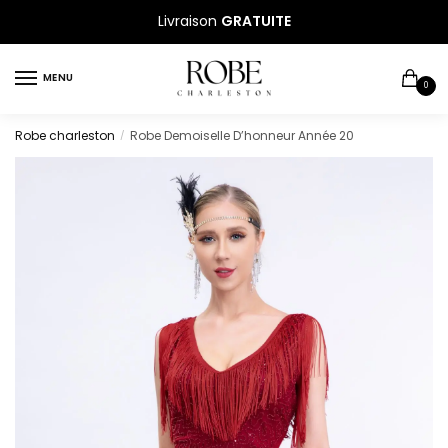
Sauter
Skip
Livraison
GRATUITE
à
to
la
content
MENU
navigation
0
Robe charleston
Robe Demoiselle D’honneur Année 20
/