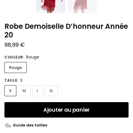
Robe Demoiselle D’honneur Année
20
98,99
€
Rouge
COULEUR
:
Rouge
S
TAILLE
:
S
M
L
XL
Ajouter au panier
Guide des tailles