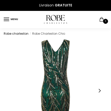
Sauter
Skip
Livraison
GRATUITE
à
to
la
content
MENU
navigation
0
Robe charleston
Robe Charleston Chic
/