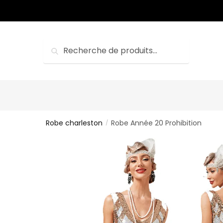
Sauter
Skip
à
to
la
content
navigation
Recherche
Recherche
pour :
Robe charleston
Robe Année 20 Prohibition
/