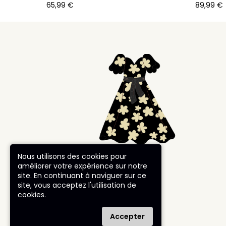
65,99
€
89,99
€
Nous utilisons des cookies pour
améliorer votre expérience sur notre
site. En continuant à naviguer sur ce
site, vous acceptez l'utilisation de
cookies.
Accepter
© robe-charleston.com