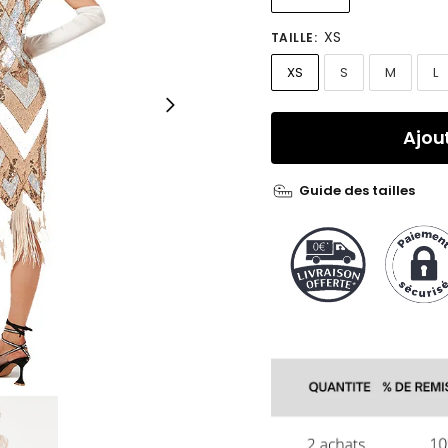
XS
TAILLE
:
XS
S
M
L
Ajou
Guide des tailles