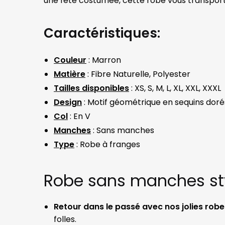
une fête costumée, cette robe vous transpor
Caractéristiques:
Couleur
: Marron
Matière
: Fibre Naturelle, Polyester
Tailles disponibles
: XS, S, M, L, XL, XXL, XXXL
Design
: Motif géométrique en sequins doré
Col
: En V
Manches
: Sans manches
Type
: Robe à franges
Robe sans manches styl
Retour dans le passé avec nos jolies rob
folles.