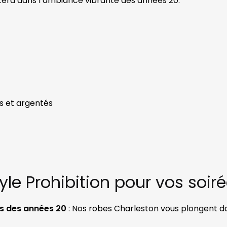
tera dans l’ambiance vibrante des années 20.
s et argentés
e Prohibition pour vos soiré
es des années 20
: Nos robes Charleston vous plongent d