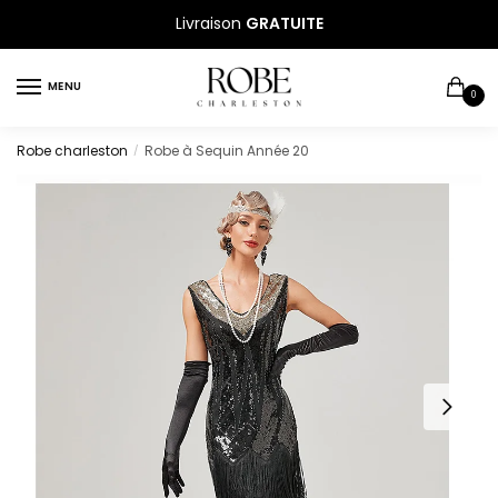
Sauter
Skip
Livraison
GRATUITE
à
to
la
content
MENU
navigation
0
Robe charleston
Robe à Sequin Année 20
/