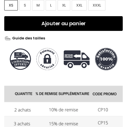
XS
S
M
L
XL
XXL
XXXL
Ajouter au panier
Guide des tailles